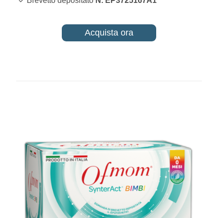
✓ Brevetto depositato
N. EP3725167A1
Acquista ora