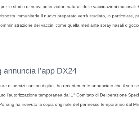
per lo studio di nuovi potenziatori naturali delle vaccinazioni mucosali.
 risposta immunitaria Il nuovo preparato verrà studiato, in particolare,
mministrazione dei vaccini come quella mediante spray nasali o gocce o
 annuncia l’app DX24
e di servizi sanitari digitali, ha recentemente annunciato che il suo ser
to l’autorizzazione temporanea dal 1° Comitato di Deliberazione Spec
Pohang ha ricevuto la copia originale del permesso temporaneo dal Mini
ia