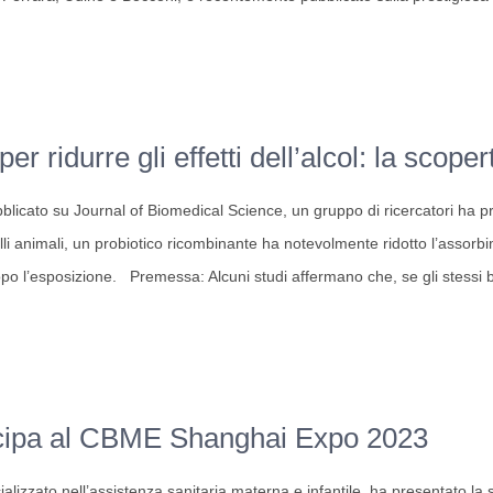
re
er ridurre gli effetti dell’alcol: la scope
bblicato su Journal of Biomedical Science, un gruppo di ricercatori ha 
li animali, un probiotico ricombinante ha notevolmente ridotto l’assorbim
o
po l’esposizione. Premessa: Alcuni studi affermano che, se gli stessi 
ipa al CBME Shanghai Expo 2023
zzato nell’assistenza sanitaria materna e infantile, ha presentato la sua