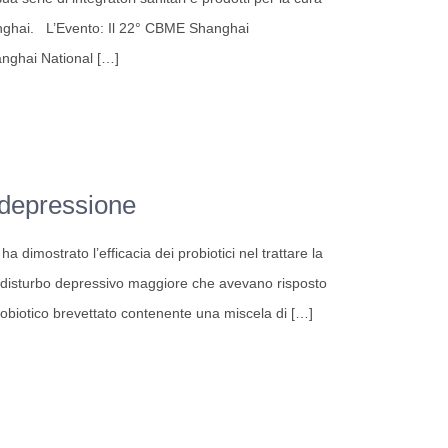
hanghai. L’Evento: Il 22° CBME Shanghai
anghai National
[…]
a depressione
 dimostrato l’efficacia dei probiotici nel trattare la
i disturbo depressivo maggiore che avevano risposto
robiotico brevettato contenente una miscela di
[…]