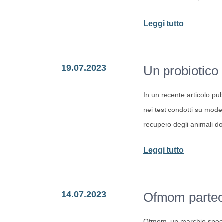
-
Leggi tutto
Disinfetta
gli
19.07.2023
Un probiotico p
ospedali:
i
In un recente articolo pu
probiotici
nei test condotti su model
potrebber
recupero degli animali do
essere
la
-
Leggi tutto
soluzione
Un
probiotico
14.07.2023
Ofmom partec
per
ridurre
Ofmom, un marchio speciali