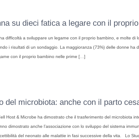
o
na su dieci fatica a legare con il propr
a difficoltà a sviluppare un legame con il proprio bambino, e molte di 
ndo i risultati di un sondaggio. La maggioranza (73%) delle donne ha di
a
game con il proprio bambino nelle prime
[…]
to del microbiota: anche con il parto ces
ell Host & Microbe ha dimostrato che il trasferimento del microbiota inte
anno dimostrato anche l’associazione con lo sviluppo del sistema immun
ttibilità del neonato alle malattie in fasi successive della vita. Lo Stu