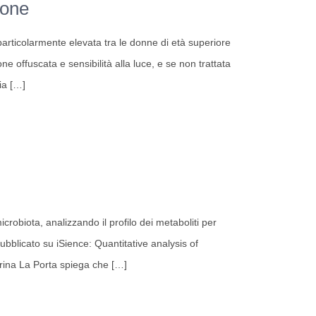
ione
articolarmente elevata tra le donne di età superiore
 offuscata e sensibilità alla luce, e se non trattata
ia
[…]
crobiota, analizzando il profilo dei metaboliti per
pubblicato su iSience: Quantitative analysis of
erina La Porta spiega che
[…]