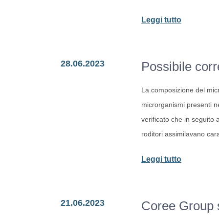
a
-
Leggi tutto
legare
Il
con
trasferime
il
28.06.2023
Possibile cor
del
proprio
microbiot
bambino
La composizione del micro
anche
microrganismi presenti n
con
verificato che in seguito 
il
roditori assimilavano cara
parto
cesareo
-
Leggi tutto
Possibile
correlazi
21.06.2023
Coree Group s
tra
microbiot