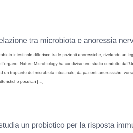
nto
relazione tra microbiota e anoressia ner
a:
biota intestinale differisce tra le pazienti anoressiche, rivelando un 
ell’organo. Nature Microbiology ha condiviso uno studio condotto dall’
ad un trapianto del microbiota intestinale, da pazienti anoressiche, verso
tteristiche peculiari
[…]
one
tudia un probiotico per la risposta immu
a