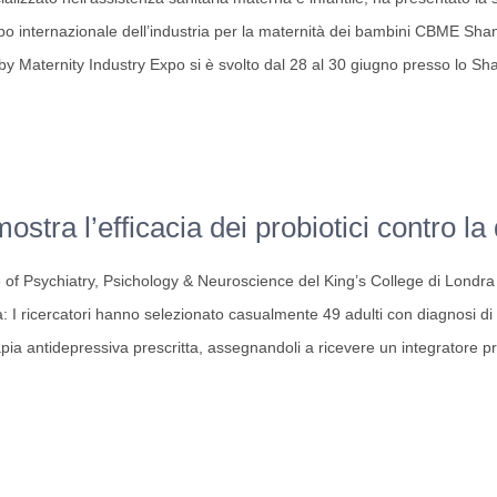
Expo internazionale dell’industria per la maternità dei bambini CBME S
by Maternity Industry Expo si è svolto dal 28 al 30 giugno presso lo Sh
ostra l’efficacia dei probiotici contro l
 of Psychiatry, Psichology & Neuroscience del King’s College di Londra ha
 I ricercatori hanno selezionato casualmente 49 adulti con diagnosi d
apia antidepressiva prescritta, assegnandoli a ricevere un integratore p