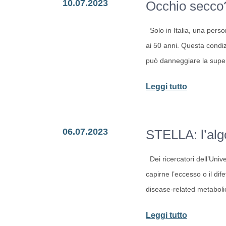
10.07.2023
Occhio secco?
dimostra
l’efficacia
Solo in Italia, una perso
dei
ai 50 anni. Questa condiz
probiotici
può danneggiare la superf
contro
la
-
Leggi tutto
depressio
Occhio
secco?
06.07.2023
STELLA: l’algo
I
probiotici
Dei ricercatori dell’Unive
potrebber
capirne l’eccesso o il dif
essere
disease-related metaboli
la
soluzione
-
Leggi tutto