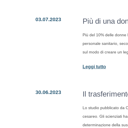
STELLA:
l’algoritm
03.07.2023
Più di una don
che
analizza
Più del 10% delle donne h
il
personale sanitario, seco
microbiot
sul modo di creare un le
-
Leggi tutto
Più
di
30.06.2023
Il trasferimen
una
donna
Lo studio pubblicato da C
su
cesareo. Gli scienziati h
dieci
determinazione della susce
fatica