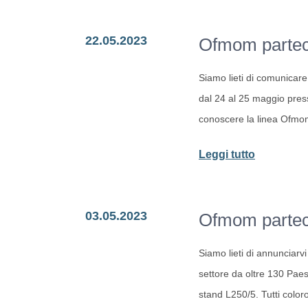
Pohang
22.05.2023
Ofmom parteci
annuncia
l’app
Siamo lieti di comunicare 
DX24
dal 24 al 25 maggio presso
conoscere la linea Ofm
-
Leggi tutto
Ofmom
partecipa
03.05.2023
Ofmom partec
a
Policlinic
Siamo lieti di annunciarv
Kids
settore da oltre 130 Paes
stand L250/5. Tutti color