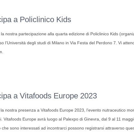
pa a Policlinico Kids
la nostra partecipazione alla quarta edizione di Policlinico Kids (organiz
 l’Università degli studi di Milano in Via Festa del Perdono 7. Vi attend
om.
ipa a Vitafoods Europe 2023
o
i la nostra presenza a Vitafoods Europe 2023, l’evento nutraceutico mon
i. Vitafoods Europe avrà luogo al Palexpo di Ginevra, dal 9 al 11 magg
o che sono interessati ad incontrarci possono registrarsi attraverso ques