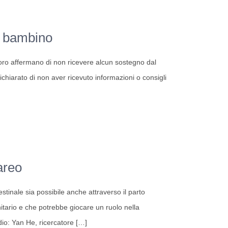
io bambino
loro affermano di non ricevere alcun sostegno dal
chiarato di non aver ricevuto informazioni o consigli
areo
stinale sia possibile anche attraverso il parto
itario e che potrebbe giocare un ruolo nella
dio: Yan He, ricercatore
[…]