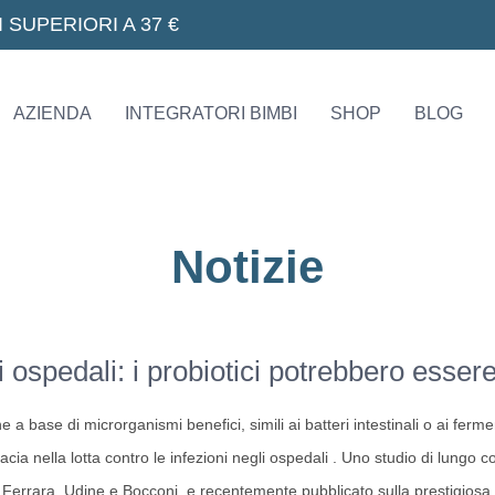
 SUPERIORI A 37 €
AZIENDA
INTEGRATORI BIMBI
SHOP
BLOG
Notizie
li ospedali: i probiotici potrebbero esser
ene a base di microrganismi benefici, simili ai batteri intestinali o ai f
cia nella lotta contro le infezioni negli ospedali . Uno studio di lungo c
ui Ferrara, Udine e Bocconi, e recentemente pubblicato sulla prestigiosa r