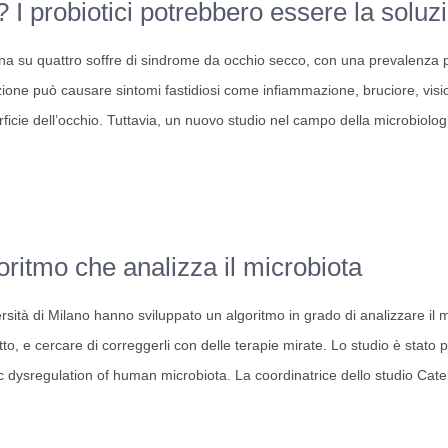
 I probiotici potrebbero essere la soluz
na su quattro soffre di sindrome da occhio secco, con una prevalenza p
ione può causare sintomi fastidiosi come infiammazione, bruciore, visione
icie dell’occhio. Tuttavia, un nuovo studio nel campo della microbiolog
ne
ritmo che analizza il microbiota
rsità di Milano hanno sviluppato un algoritmo in grado di analizzare il mi
o
etto, e cercare di correggerli con delle terapie mirate. Lo studio è stato 
c dysregulation of human microbiota. La coordinatrice dello studio Cat