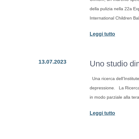
gli
della pulizia nella 22a 
effetti
International Children Ba
dell’alcol:
la
-
Leggi tutto
scoperta
Ofmom
in
partecipa
Cina
13.07.2023
Uno studio dim
al
CBME
Una ricerca dell’Institute
Shanghai
depressione. La Ricerca:
Expo
in modo parziale alla ter
2023
-
Leggi tutto
Uno
studio