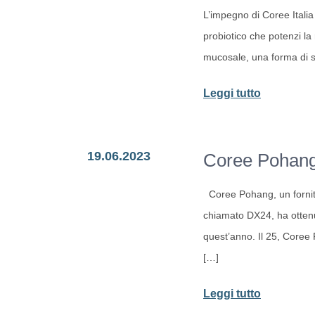
L’impegno di Coree Italia 
e
probiotico che potenzi la
anoressia
mucosale, una forma di so
nervosa
-
Leggi tutto
Coree
Group
19.06.2023
Coree Pohang
studia
un
Coree Pohang, un fornitor
probiotico
chiamato DX24, ha ottenu
per
quest’anno. Il 25, Coree 
la
[…]
risposta
immunitar
-
Leggi tutto
Coree