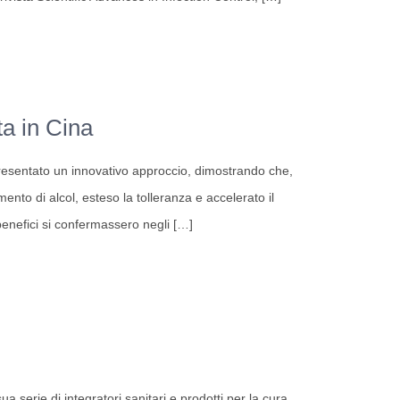
rta in Cina
presentato un innovativo approccio, dimostrando che,
ento di alcol, esteso la tolleranza e accelerato il
benefici si confermassero negli
[…]
 serie di integratori sanitari e prodotti per la cura