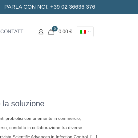
PARLA CON NOI: +39 02 36636 376
0
CONTATTI
0,00 €
e la soluzione
ermenti probiotici comunemente in commercio,
orso, condotto in collaborazione tra diverse
ivista Scientific Advances in Infection Control,
[…]