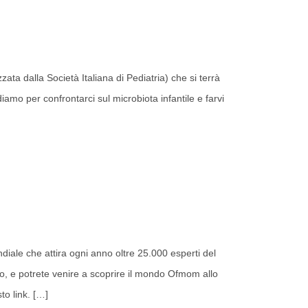
zata dalla Società Italiana di Pediatria) che si terrà
iamo per confrontarci sul microbiota infantile e farvi
diale che attira ogni anno oltre 25.000 esperti del
io, e potrete venire a scoprire il mondo Ofmom allo
to link.
[…]